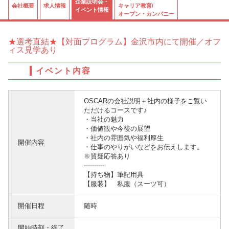
企業説明会・
会社概要
求人情報
キャリア教育/
イベント情報
オープン・カンパニー
★選考直結★【対面プログラム】金沢市内にて開催／オフ
ィス見学あり
イベント内容
OSCARの会社説明＋社内の様子をご覧い
ただけるコースです♪
・当社の魅力
・価値観や今後の展望
・社内の雰囲気や福利厚生
開催内容
・仕事のやりがいなどをお伝えします。
※質疑応答あり
----------
【持ち物】筆記用具
【服装】 私服（スーツ可）
開催日程
随時
開始時刻・終了