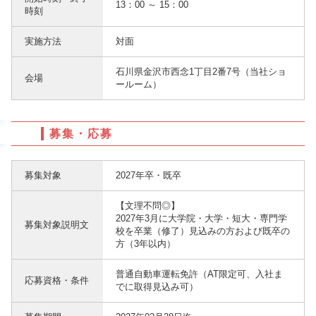
13：00 ～ 15：00
時刻
実施方法
対面
石川県金沢市西念1丁目2番7号（当社ショ
会場
ールーム）
募集・応募
募集対象
2027年卒・既卒
【文理不問◎】
2027年3月に大学院・大学・短大・専門学
募集対象説明文
校を卒業（修了）見込みの方および既卒の
方（3年以内）
普通自動車運転免許（AT限定可、入社ま
応募資格・条件
でに取得見込み可）