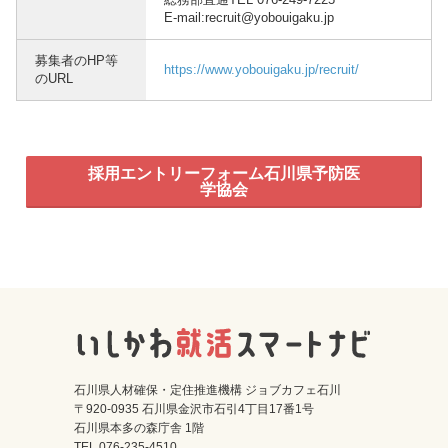
E-mail:recruit@yobouigaku.jp
募集者のHP等
https://www.yobouigaku.jp/recruit/
のURL
採用エントリーフォーム石川県予防医
学協会
石川県人材確保・定住推進機構 ジョブカフェ石川
〒920-0935 石川県金沢市石引4丁目17番1号
石川県本多の森庁舎 1階
TEL 076-235-4510