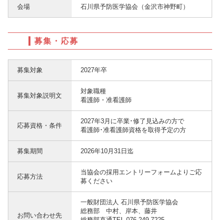
会場
石川県予防医学協会（金沢市神野町）
募集・応募
募集対象
2027年卒
対象職種
募集対象説明文
看護師・准看護師
2027年3月に卒業･修了見込みの方で
応募資格・条件
看護師･准看護師資格を取得予定の方
募集期間
2026年10月31日迄
当協会の採用エントリーフォームよりご応
応募方法
募ください
一般財団法人 石川県予防医学協会
総務部 中村、岸本、藤井
お問い合わせ先
総務部直通TEL 076-249-7225