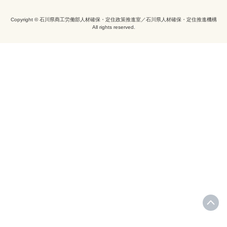
Copyright © 石川県商工労働部人材確保・定住政策推進室／石川県人材確保・定住推進機構
All rights reserved.