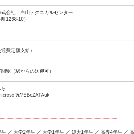
株式会社 白山テクニカルセンター
1268-10）
交通費定額支給）
笠間駅（駅からの送迎可）
ちら
.microsoft/r/7EBcZATAuk
生 ／ 大学2年生 ／ 大学1年生 ／ 短大1年生 ／ 高専4年生 ／