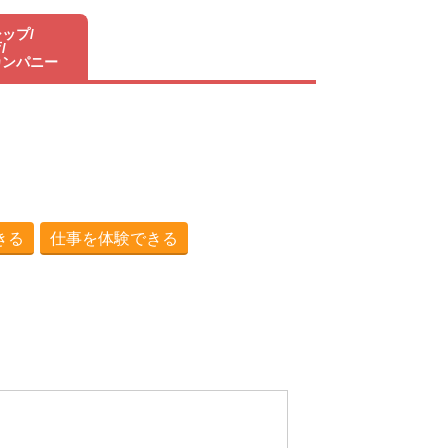
ップ/
/
カンパニー
きる
仕事を体験できる