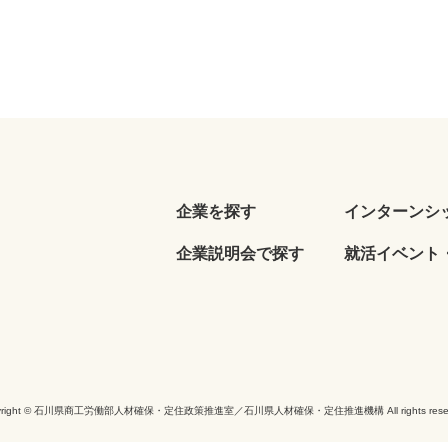
企業を探す
インターンシ
企業説明会で探す
就活イベント・
yright © 石川県商工労働部人材確保・定住政策推進室／石川県人材確保・定住推進機構 All rights reser