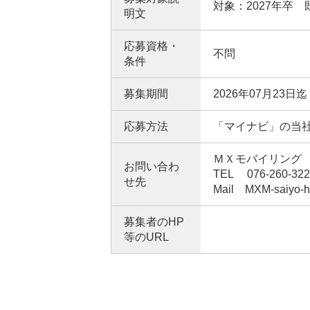
対象：2027年卒
明文
応募資格・
不問
条件
募集期間
2026年07月23日迄
応募方法
「マイナビ」の当
ＭＸモバイリング
お問い合わ
TEL 076-260-3
せ先
Mail MXM-saiyo-h
募集者のHP
等のURL