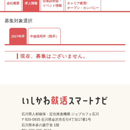
企業説明会・
会社概要
求人情報
キャリア教育/
イベント情報
オープン・カンパニー
募集対象選択
2027年卒
中途採用卒（既卒）
現在、募集はございません。
石川県人材確保・定住推進機構 ジョブカフェ石川
〒920-0935 石川県金沢市石引4丁目17番1号
石川県本多の森庁舎 1階