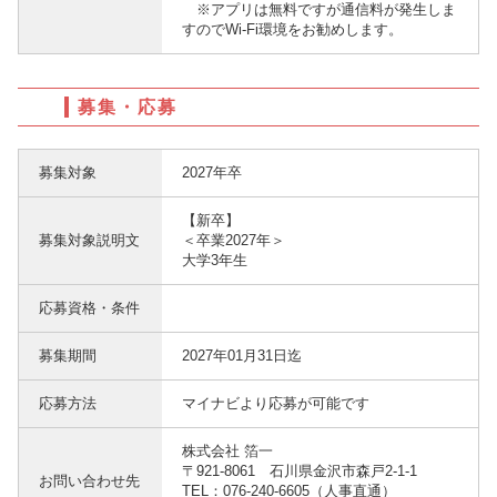
※アプリは無料ですが通信料が発生しま
すのでWi-Fi環境をお勧めします。
募集・応募
募集対象
2027年卒
【新卒】
募集対象説明文
＜卒業2027年＞
大学3年生
応募資格・条件
募集期間
2027年01月31日迄
応募方法
マイナビより応募が可能です
株式会社 箔一
〒921-8061 石川県金沢市森戸2-1-1
お問い合わせ先
TEL：076-240-6605（人事直通）