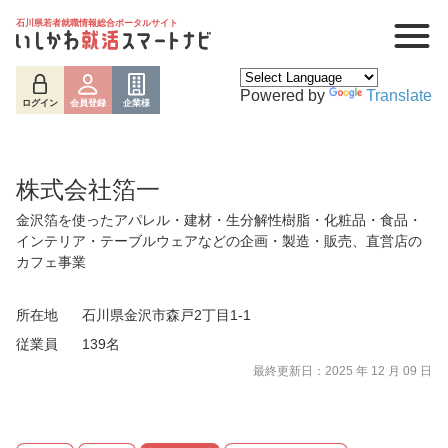
石川県若者就職情報総合ポータルサイト
Powered by
Translate
ログイン
会員登録
企業様
株式会社箔一
金沢箔を使ったアパレル・建材・生分解性樹脂・化粧品・食品・
インテリア・テーブルウェアなどの企画・製造・販売、直営店の
カフェ事業
所在地
石川県金沢市森戸2丁目1-1
従業員
139名
最終更新日：2025 年 12 月 09 日
ログイン
会員登録
企業様