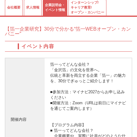
インターンシップ/
企業説明会・
会社概要
求人情報
キャリア教育/
イベント情報
オープン・カンパニー
【箔一企業研究】30分で分かる“箔一WEBオープン・カン
パニー”
イベント内容
箔一ってどんな会社？
「金沢箔」の文化を世界へ。
伝統と革新を両立する企業「箔一」の魅力
を、30分でぎゅっとご紹介します！
■参加方法：マイナビ2027からお申し込み
ください
■開催方法：Zoom（URLは前日にマイナビ
を通じてご案内します）
開催内容
【プログラム内容】
■ 箔一ってどんな会社？
企業概要や、実際に社員がどのような仕