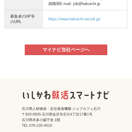
就職用E-mail: job@hakuichi.jp
募集者のHP等
https://www.hakuichi-recruit.jp/
のURL
マイナビ当社ページへ
石川県人材確保・定住推進機構 ジョブカフェ石川
〒920-0935 石川県金沢市石引4丁目17番1号
石川県本多の森庁舎 1階
TEL 076-235-4510