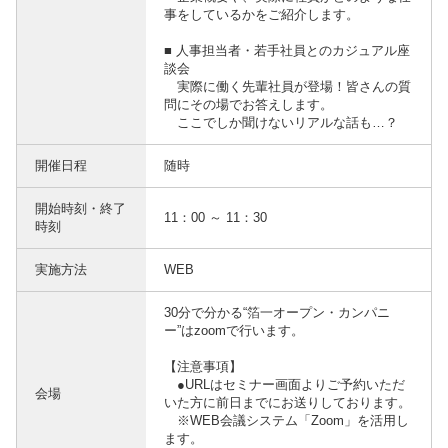
事をしているかをご紹介します。
■ 人事担当者・若手社員とのカジュアル座
談会
実際に働く先輩社員が登場！皆さんの質
問にその場でお答えします。
ここでしか聞けないリアルな話も…？
開催日程
随時
開始時刻・終了
11：00 ～ 11：30
時刻
実施方法
WEB
30分で分かる“箔一オープン・カンパニ
ー”はzoomで行います。
【注意事項】
●URLはセミナー画面よりご予約いただ
会場
いた方に前日までにお送りしております。
※WEB会議システム「Zoom」を活用し
ます。