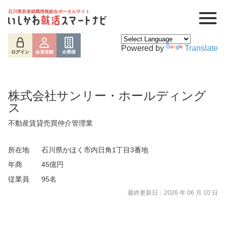
石川県若者就職情報総合ポータルサイト
Powered by
Translate
ログイン
会員登録
企業様
株式会社サンリー・ホールディング
ス
不動産賃貸売買仲介管理業
所在地
石川県かほく市内日角1丁目3番地
年商
45億円
従業員
95名
ログイン
会員登録
企業様
最終更新日：2026 年 06 月 10 日