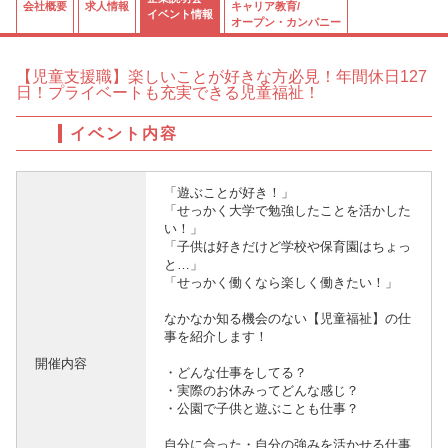
会社概要
求人情報
キャリア教育/
イベント情報
オープン・カンパニー
【児童支援職】楽しいことが好きな方必見！年間休日127
日！プライベートも充実できる児童福祉！
イベント内容
「遊ぶことが好き！」
「せっかく大学で勉強したことを活かした
い！」
「子供は好きだけど学校や保育園はちょっ
と…」
「せっかく働くなら楽しく働きたい！」
なかなか知る機会のない【児童福祉】の仕
事を紹介します！
開催内容
・どんな仕事をしてる？
・実際のお休みってどんな感じ？
・公園で子供と遊ぶことも仕事？
自分に合った・自分の強みを活かせる仕事