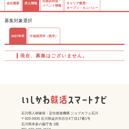
企業説明会・
会社概要
求人情報
キャリア教育/
イベント情報
オープン・カンパニー
募集対象選択
2027年卒
中途採用卒（既卒）
現在、募集はございません。
石川県人材確保・定住推進機構 ジョブカフェ石川
〒920-0935 石川県金沢市石引4丁目17番1号
石川県本多の森庁舎 1階