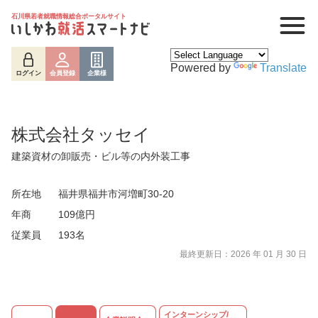
石川県若者就職情報総合ポータルサイト
Powered by
Translate
ログイン
会員登録
企業様
株式会社タッセイ
建築資材の卸販売・ビル等の内外装工事
所在地
福井県福井市河増町30-20
年商
109億円
従業員
193名
ログイン
会員登録
企業様
最終更新日：2026 年 01 月 30 日
インターンシップ/