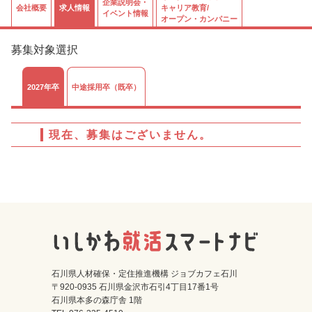
企業説明会・
会社概要
求人情報
キャリア教育/
イベント情報
オープン・カンパニー
募集対象選択
2027年卒
中途採用卒（既卒）
現在、募集はございません。
石川県人材確保・定住推進機構 ジョブカフェ石川
〒920-0935 石川県金沢市石引4丁目17番1号
石川県本多の森庁舎 1階