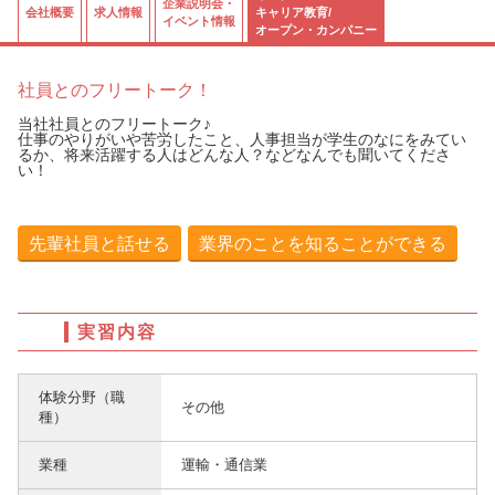
企業説明会・
会社概要
求人情報
キャリア教育/
イベント情報
オープン・カンパニー
社員とのフリートーク！
当社社員とのフリートーク♪
仕事のやりがいや苦労したこと、人事担当が学生のなにをみてい
るか、将来活躍する人はどんな人？などなんでも聞いてくださ
い！
先輩社員と話せる
業界のことを知ることができる
実習内容
体験分野（職
その他
種）
業種
運輸・通信業