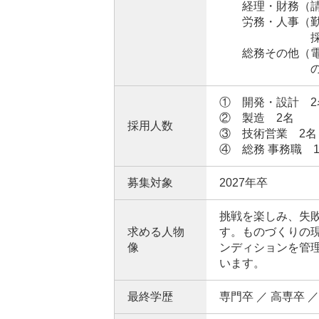
経理・財務（請求
労務・人事（勤怠
採用活動、社
総務その他（電話
の準備・
① 開発・設計 2
② 製造 2名
採用人数
③ 技術営業 2名
④ 総務 事務職 
募集対象
2027年卒
挑戦を楽しみ、失
求める人物
す。ものづくりの
像
ンディションを管
います。
最終学歴
専門卒 ／ 高専卒 ／