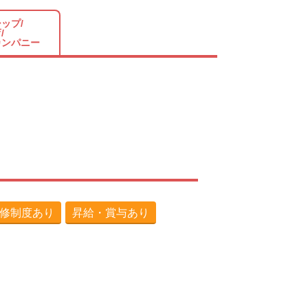
ップ/
/
カンパニー
修制度あり
昇給・賞与あり