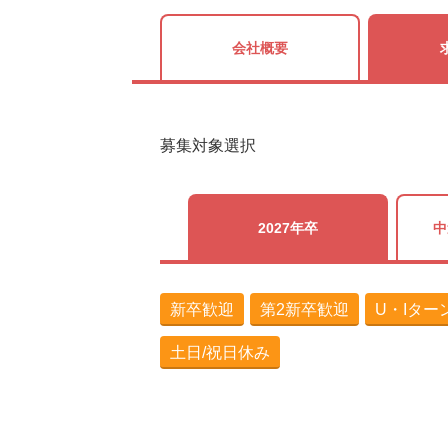
会社概要
募集対象選択
2027年卒
中
新卒歓迎
第2新卒歓迎
U・Iター
土日/祝日休み