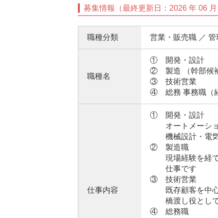
募集情報（最終更新日：2026 年 06 月 
職種分類
営業・販売職 ／ 
① 開発・設計
② 製造 （幹部候
職種名
③ 技術営業
④ 総務 事務職（
① 開発・設計
オートメーション
機械設計・電気
② 製造職
現場経験を経てマ
仕事です
③ 技術営業
仕事内容
既存顧客を中心に
橋渡し役としてプ
④ 総務職