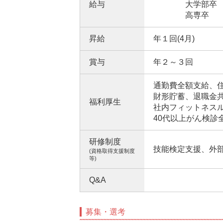
給与
大学部卒 月給
高専卒 月給
昇給
年１回(4月)
賞与
年２～３回
通勤費全額支給、
財形貯蓄、退職金
福利厚生
社内フィットネス
40代以上がん検診
研修制度
技能検定支援、外
(資格取得支援制度
等)
Q&A
募集・選考