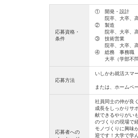
① 開発・設計
院卒、大卒、高専
② 製造
応募資格・
院卒、大卒、高専
条件
③ 技術営業
院卒、大卒、高専
④ 総務 事務職
大卒（学部不問
いしかわ就活スマ
応募方法
または、ホームペ
社員同士の仲が良
成長をしっかりサ
献できるやりがい
のづくりの現場で
モノづくりに興味
応募者への
迎です！大学で学