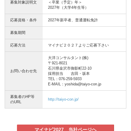
募集対象説明文
＜卒業（予定）年＞
2027年（大学4年生等）
応募資格・条件
2027年新卒者、普通運転免許
募集期間
応募方法
マイナビ２０２７よりご応募下さい
大洋コンサルタント(株)
〒921-8021
石川県金沢市御影町22-10
お問い合わせ先
採用担当 吉田・坂本
TEL：076-259-5933
E-MAIL：yoshida@taiyo-con.jp
募集者のHP等
http://taiyo-con.jp/
のURL
マイナビ2027 当社ページヘ