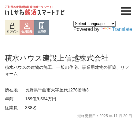
石川県若者就職情報総合ポータルサイト
Powered by
Translate
ログイン
会員登録
企業様
積水ハウス建設上信越株式会社
積水ハウスの建物の施工、一般の住宅、事業用建物の新築、リフ
ォーム
所在地
長野県千曲市大字屋代1276番地3
年商
189億9,564万円
ログイン
会員登録
企業様
従業員
338名
最終更新日：2025 年 11 月 20 日