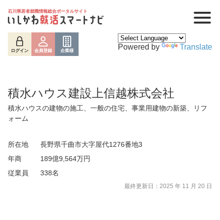
石川県若者就職情報総合ポータルサイト
Powered by
Translate
ログイン
会員登録
企業様
積水ハウス建設上信越株式会社
積水ハウスの建物の施工、一般の住宅、事業用建物の新築、リフ
ォーム
所在地
長野県千曲市大字屋代1276番地3
年商
189億9,564万円
ログイン
会員登録
企業様
従業員
338名
最終更新日：2025 年 11 月 20 日