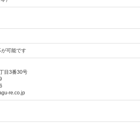
募が可能です
丁目3番30号
9
6
gu-re.co.jp