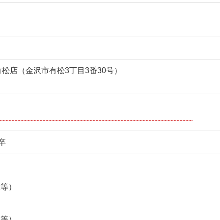
松店（金沢市有松3丁目3番30号）
年卒
＞
生等）
＞
生等）