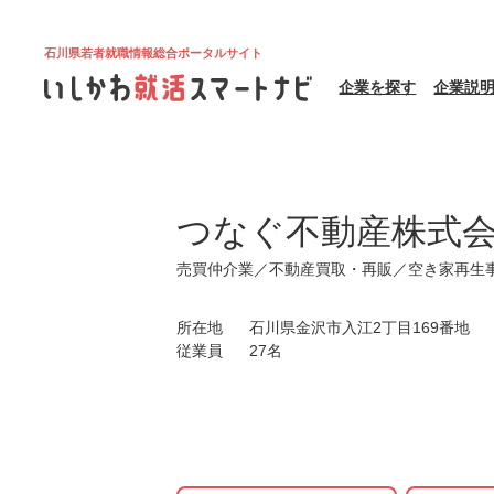
石川県若者就職情報総合ポータルサイト
企業を探す
企業説
つなぐ不動産株式
売買仲介業／不動産買取・再販／空き家再生
所在地
石川県金沢市入江2丁目169番地
従業員
27名