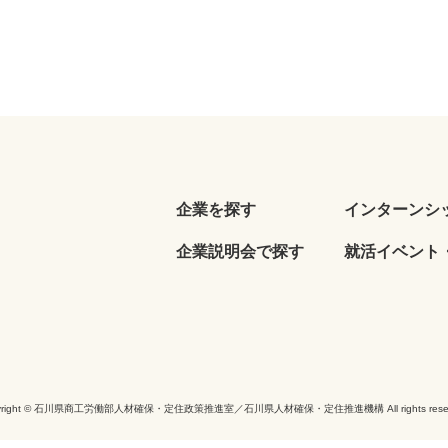
企業を探す
インターンシ
企業説明会で探す
就活イベント・
yright © 石川県商工労働部人材確保・定住政策推進室／石川県人材確保・定住推進機構 All rights reser