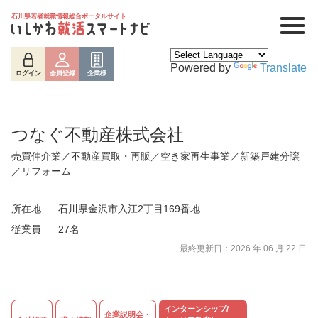
石川県若者就職情報総合ポータルサイト
Powered by
Translate
ログイン
会員登録
企業様
つなぐ不動産株式会社
売買仲介業／不動産買取・再販／空き家再生事業／新築戸建分譲
／リフォーム
所在地
石川県金沢市入江2丁目169番地
従業員
27名
ログイン
会員登録
企業様
最終更新日：2026 年 06 月 22 日
インターンシップ/
企業説明会・