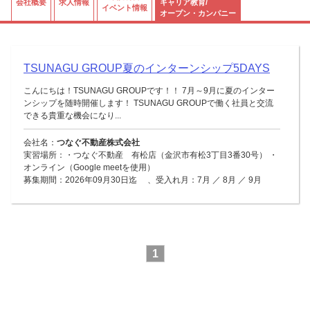
会社概要
求人情報
キャリア教育/
イベント情報
オープン・カンパニー
TSUNAGU GROUP夏のインターンシップ5DAYS
こんにちは！TSUNAGU GROUPです！！ 7月～9月に夏のインター
ンシップを随時開催します！ TSUNAGU GROUPで働く社員と交流
できる貴重な機会になり...
会社名：
つなぐ不動産株式会社
実習場所：・つなぐ不動産 有松店（金沢市有松3丁目3番30号） ・
オンライン（Google meetを使用）
募集期間：2026年09月30日迄 、受入れ月：7月 ／ 8月 ／ 9月
1