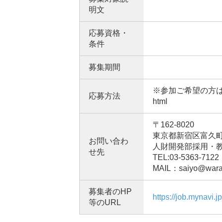
明文
応募資格・
条件
募集期間
※参加ご希望の方はマイナビ2
応募方法
html
〒162-8020
東京都新宿区富久町1
お問い合わ
人財開発部採用・
せ先
TEL:03-5363-7122
MAIL：saiyo@warab
募集者のHP
https://job.mynavi.
等のURL