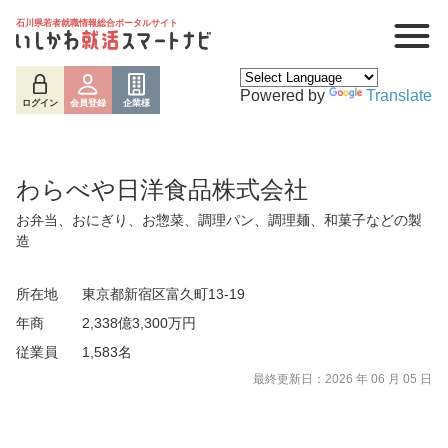
石川県若者就職情報総合ポータルサイト
Powered by
Translate
ログイン
会員登録
企業様
わらべや日洋食品株式会社
お弁当、おにぎり、お惣菜、調理パン、調理麺、和菓子などの製
造
所在地
東京都新宿区富久町13-19
年商
2,338億3,300万円
従業員
1,583名
ログイン
会員登録
企業様
最終更新日：2026 年 06 月 05 日