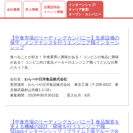
インターンシップ/
企業説明会・
会社概要
求人情報
キャリア教育/
イベント情報
オープン・カンパニー
【中食市場のリーディングカンパニー】生産設備の
保守・メンテナンスを行うエンジニア職インターン
シップ
食べることが好き！ 中食業界に興味がある！ コンビニの食品に興味
がある！ コンビニ向け食品メーカーのエンジニア職ってどんな仕事
だろう？等...
会社名：
わらべや日洋食品株式会社
実習場所：わらべや日洋食品株式会社 東京工場（〒208-0022 東
京都武蔵村山市榎1-1-18）
募集期間：2026年06月30日迄 、受入れ月：8月
【中食市場のリーディングカンパニー】食品製造を
支える機械の設計・開発を行うエンジニア職
5Daysインターンシップ（プライム上場グループ会