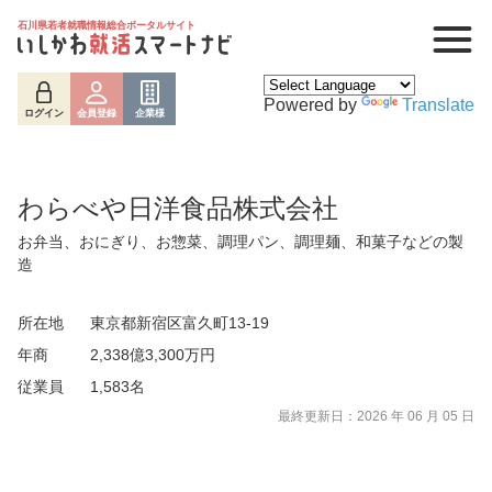
石川県若者就職情報総合ポータルサイト
Powered by
Translate
ログイン
会員登録
企業様
わらべや日洋食品株式会社
お弁当、おにぎり、お惣菜、調理パン、調理麺、和菓子などの製
造
所在地
東京都新宿区富久町13-19
年商
2,338億3,300万円
ログイン
会員登録
企業様
従業員
1,583名
最終更新日：2026 年 06 月 05 日