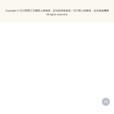
Copyright © 石川県商工労働部人材確保・定住政策推進室／石川県人材確保・定住推進機構
All rights reserved.