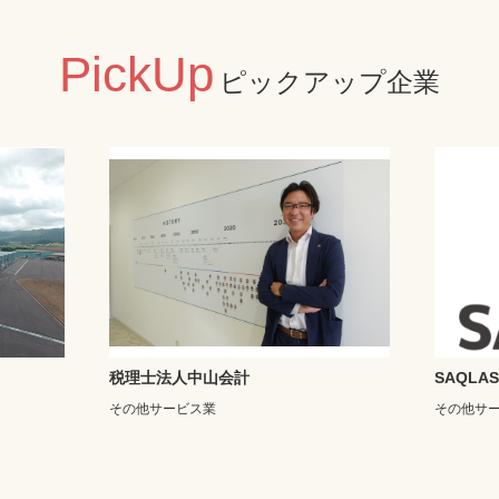
PickUp
ピックアップ企業
税理士法人中山会計
SAQLA
その他サービス業
その他サ