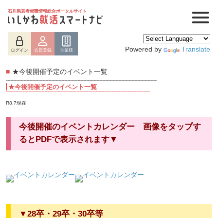
石川県若者就職情報総合ポータルサイト
Powered by
Translate
ログイン
会員登録
企業様
■
★今後開催予定のイベント一覧
★今後開催予定のイベント一覧
R8.7現在
今後開催のイベントカレンダー 画像をタップす
るとPDFで表示されます▼
ログイン
会員登録
企業様
▼28卒・29卒・30卒等