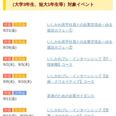
（大学3年生、短大1年生等）対象イベント
対面
交流会
いしかわ若手社員との企業交流会～ゆる
8/21(金)
就活カフェ～①
対面
交流会
いしかわ若手社員との企業交流会～ゆる
8/28(金)
就活カフェ～②
対面
交流会
いしかわプレ・インターンシップ【IT・
9/2(水)、9/3(木)
技術職】コース
対面
交流会
いしかわプレ・インターンシップ【企
9/9(水)、9/10(木)
画・クリエイティブ】コース
対面
説明会
若者のための企業ガイダンス
9/11(金)
対面
交流会
いしかわプレ・インターンシップ【営
9/14(月)、9/15(火)
業・マーケティング】コース