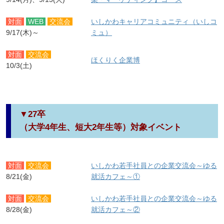
対面
WEB
交流会
いしかわキャリアコミュニティ（いしコ
9/17(木)～
ミュ）
対面
交流会
ほくりく企業博
10/3(土)
▼27卒
（大学4年生、短大2年生等）対象イベント
対面
交流会
いしかわ若手社員との企業交流会～ゆる
8/21(金)
就活カフェ～①
対面
交流会
いしかわ若手社員との企業交流会～ゆる
8/28(金)
就活カフェ～②