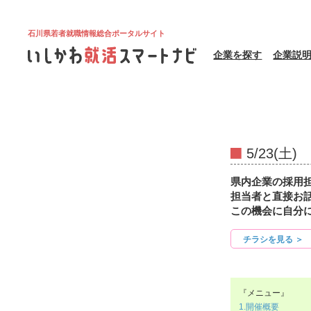
石川県若者就職情報総合ポータルサイト
企業を探す
企業説
5/23(
県内企業の採用
担当者と直接お
この機会に自分
チラシを見る ＞
『メニュー』
1.開催概要