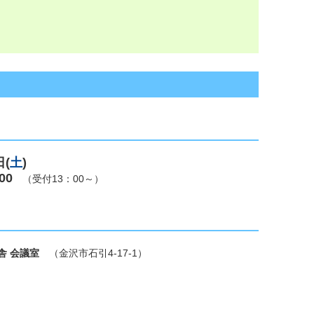
日(
土
)
00
（受付13：00～）
舎 会議室
（金沢市石引4-17-1）