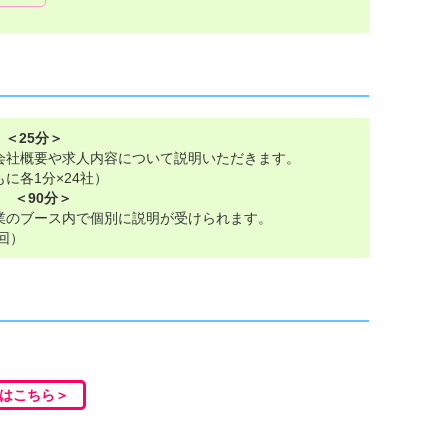
ル
 ＜25分＞
社概要や求人内容について説明いただきます。
に各1分×24社）
 ＜90分＞
のブース内で個別に説明が受けられます。
回）
はこちら＞