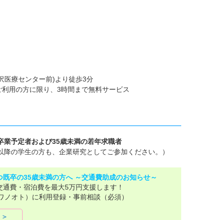
沢医療センター前)より徒歩3分
ご利用の方に限り、3時間まで無料サービス
等卒業予定者および35歳未満の若年求職者
卒業以降の学生の方も、企業研究としてご参加ください。）
つ既卒の35歳未満の方へ ～交通費助成のお知らせ～
交通費・宿泊費を最大5万円支援します！
カワノオト）に利用登録・事前相談（必須）
 ＞