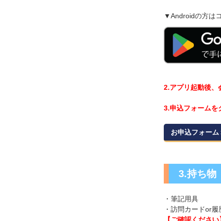
▼Androidの方は
2.アプリ起動後
3.申込フォームを
お申込フォーム
3.持ち物
・筆記用具
・訪問カードor
【ご確認ください