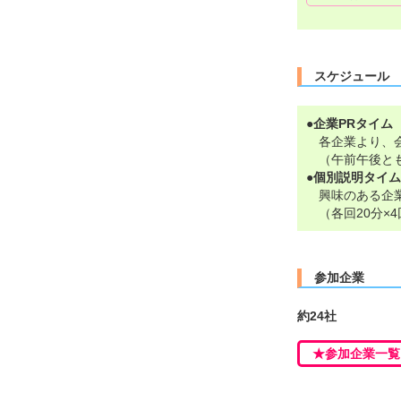
スケジュー
●企業PRタイム
各企業より、会
（午前午後とも
●個別説明タイム
興味のある企業
（各回20分×4
参加企業
約24社
★参加企業一覧