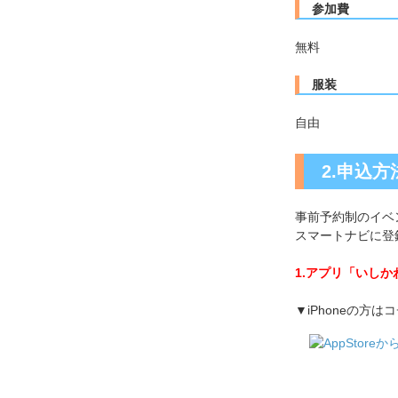
参加費
無料
服装
自由
2.申込方
事前予約制のイベ
スマートナビに登
1.アプリ「いし
▼iPhoneの方は