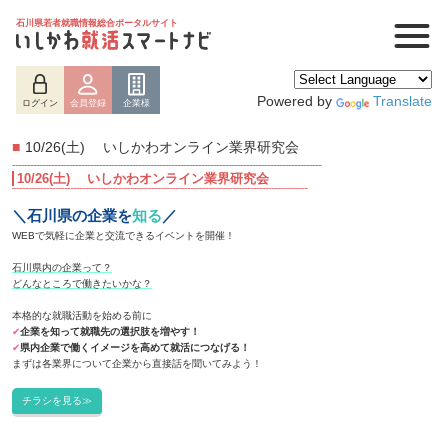
石川県若者就職情報総合ポータルサイト
Powered by
Translate
ログイン
会員登録
企業様
■
10/26(土) いしかわオンライン業界研究会
10/26(土) いしかわオンライン業界研究会
＼石川県の企業を
知る
／
WEBで気軽に企業と交流できるイベントを開催！
石川県内の企業って？
どんなところで働きたいかな？
本格的な就職活動を始める前に
✔
企業を知って就職先の選択肢を増やす！
✔
県内企業で働くイメージを高めて就活につなげる！
まずは各業界について企業から直接話を聞いてみよう！
ログイン
会員登録
企業様
チラシを見る≫