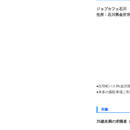
ジョブカフェ石川 
住所：石川県金沢市石引
ホワイト
●出羽町バス停(金沢
●本多の森駐車場ご
対象
35歳未満の求職者