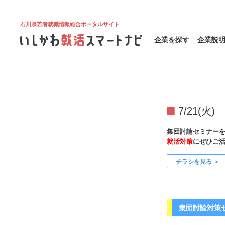
石川県若者就職情報総合ポータルサイト
企業を探す
企業説
7/21(
集団討論セミナー
就活対策
にぜひご
チラシを見る 
集団討論対策