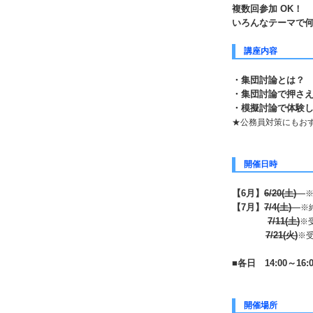
複数回参加 OK！
いろんなテーマで
講座内容
・集団討論とは？
・集団討論で押さ
・模擬討論で体験
★公務員対策にもお
開催日時
【6月】
6/20(土)
【7月】
7/4(土)
※
7/11(土)
※
7/21(火)
※
■各日 14:00～16
開催場所