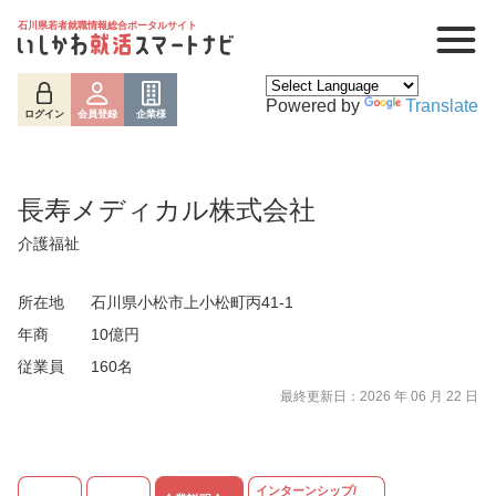
石川県若者就職情報総合ポータルサイト
Powered by
Translate
ログイン
会員登録
企業様
長寿メディカル株式会社
介護福祉
所在地
石川県小松市上小松町丙41-1
年商
10億円
従業員
160名
最終更新日：2026 年 06 月 22 日
ログイン
会員登録
企業様
インターンシップ/