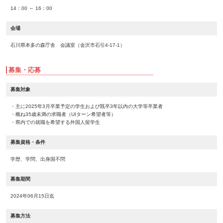
14：00 ～ 16：00
会場
石川県本多の森庁舎 会議室（金沢市石引4-17-1）
募集・応募
募集対象
・主に2025年3月卒業予定の学生および既卒3年以内の大学等卒業者
・概ね35歳未満の求職者（UIターン希望者等）
・県内での就職を希望する外国人留学生
募集資格・条件
学歴、学問、出身国不問
募集期間
2024年06月15日迄
募集方法