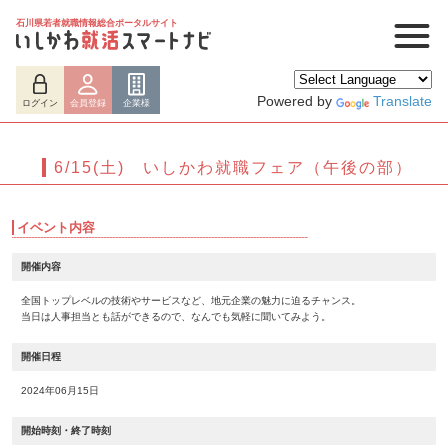
石川県若者就職情報総合ポータルサイト
Powered by
Translate
ログイン
会員登録
企業様
6/15(土) いしかわ就職フェア（午後の部）
イベント内容
開催内容
全国トップレベルの技術やサービスなど、地元企業の魅力に迫るチャンス。
当日は人事担当とも話ができるので、なんでも気軽に聞いてみよう。
開催日程
ログイン
会員登録
企業様
2024年06月15日
開始時刻・終了時刻