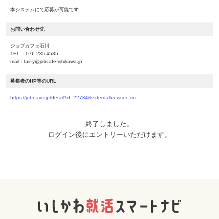
本システムにて応募が可能です
お問い合わせ先
ジョブカフェ石川
TEL ：076-235-4535
mail：fair-y@jobcafe-ishikawa.jp
募集者のHP等のURL
https://jobnavi-i.jp/detail?id=22734&externalbrowser=on
終了しました。
ログイン後にエントリーいただけます。