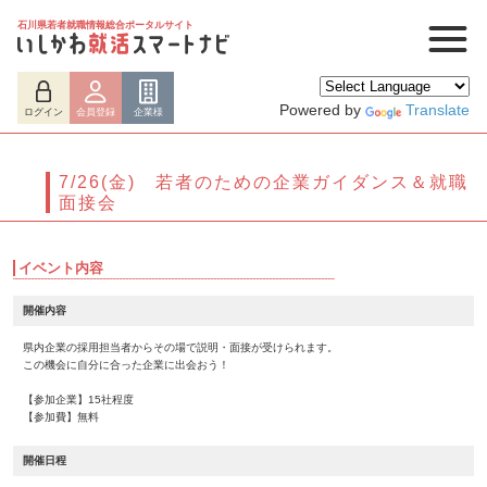
石川県若者就職情報総合ポータルサイト
Powered by
Translate
ログイン
会員登録
企業様
7/26(金) 若者のための企業ガイダンス＆就職
面接会
イベント内容
開催内容
県内企業の採用担当者からその場で説明・面接が受けられます。
この機会に自分に合った企業に出会おう！
ログイン
会員登録
企業様
【参加企業】15社程度
【参加費】無料
開催日程