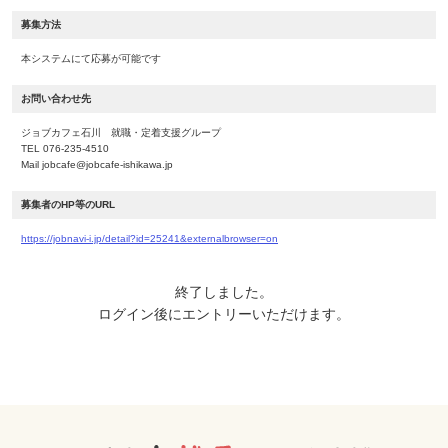
募集方法
本システムにて応募が可能です
お問い合わせ先
ジョブカフェ石川 就職・定着支援グループ
TEL 076-235-4510
Mail jobcafe@jobcafe-ishikawa.jp
募集者のHP等のURL
https://jobnavi-i.jp/detail?id=25241&externalbrowser=on
終了しました。
ログイン後にエントリーいただけます。