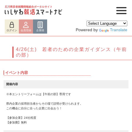
石川県若者就職情報総合ポータルサイト
Powered by
Translate
ログイン
会員登録
企業様
4/26(土) 若者のための企業ガイダンス（午前
の部）
イベント内容
開催内容
※本エントリーフォームは【午前の部】専用です
県内企業の採用担当者からその場で説明が受けられます。
ログイン
会員登録
企業様
この機会に自分に合った企業に出会おう！
【参加企業】24社程度
【参加費】無料