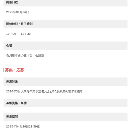
開催日程
2025年04月26日
開始時刻・終了時刻
10：00 ～ 12：30
会場
石川県本多の森庁舎 会議室
募集・応募
募集対象
2026年3月大学等卒業予定者および35歳未満の若年求職者
募集資格・条件
募集期間
2025年04月26日23:59迄