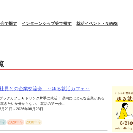
明会で探す
インターンシップ等で探す
就活イベント・NEWS
覧
社員との企業交流会 ～ゆる就活カフェ～
ブックカフェ★ ドリンク片手に就活！ 県内にはどんな企業がある
就きたいか分からない。 就活の第一歩...
8月21日～2026年08月28日
8年卒
2029年卒
2030年卒