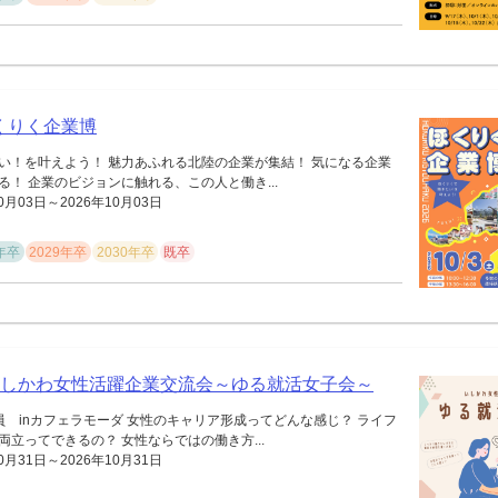
 ほくりく企業博
い！を叶えよう！ 魅力あふれる北陸の企業が集結！ 気になる企業
！ 企業のビジョンに触れる、この人と働き...
0月03日～2026年10月03日
8年卒
2029年卒
2030年卒
既卒
) いしかわ女性活躍企業交流会～ゆる就活女子会～
員 inカフェラモーダ 女性のキャリア形成ってどんな感じ？ ライフ
立ってできるの？ 女性ならではの働き方...
0月31日～2026年10月31日