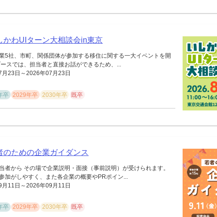
 いしかわUIターン大相談会in東京
業5社、市町、関係団体が参加する移住に関する一大イベントを開
ースでは、担当者と直接お話ができるため、...
7月23日～2026年07月23日
8年卒
2029年卒
2030年卒
既卒
 若者のための企業ガイダンス
当者から その場で企業説明・面接（事前説明）が受けられます。
参加がしやすく、また各企業の概要やPRポイン...
9月11日～2026年09月11日
8年卒
2029年卒
2030年卒
既卒