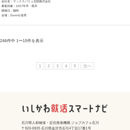
会社名：マックスバリュ北陸株式会社
募集対象：2027年卒・既卒
開催日：随時
会場：Zoomを使用
246件中 1〜10件を表示
1
2
3
4
5
次へ
石川県人材確保・定住推進機構 ジョブカフェ石川
〒920-0935 石川県金沢市石引4丁目17番1号