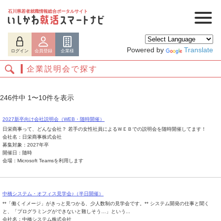
石川県若者就職情報総合ポータルサイト
Powered by
Translate
ログイン
会員登録
企業様
企業説明会で探す
246件中 1〜10件を表示
2027新卒向け会社説明会（WEB・随時開催）
日栄商事って、どんな会社？ 若手の女性社員によるＷＥＢでの説明会を随時開催してます！
会社名：日栄商事株式会社
募集対象：2027年卒
開催日：随時
会場：Microsoft Teamsを利用します
ログイン
会員登録
企業様
中橋システム・オフィス見学会♪（半日開催）
**「働くイメージ」がきっと見つかる、少人数制の見学会です。** システム開発の仕事と聞く
と、「プログラミングができないと難しそう…」という...
会社名：中橋システム株式会社