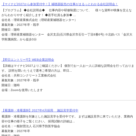
【マイナビ2027から参加受付中！】補聴器販売の仕事がまるっとわかる会社説明会！
【プログラム】 ◆会社説明会◆ 仕事内容や研修制度について、 様々な資料や映像を交えな
がらわかりやすく紹介します！ ◆若手社員も参加◆ ...
会社名：理研産業株式会社（理研産業補聴器センター）
募集対象：2027年卒・既卒
開催日：随時
会場：理研産業補聴器センター 金沢支店(石川県金沢市石引一丁目8番6号) ※北鉄バス「金沢大
学附属病院」から徒歩3分
【即日エントリー可】WEB企業説明会
【詳細はマイナビ2027よりご確認ください】 個別でお一人お一人に詳細な説明会を行っておりま
す。 説明を聞いたうえで選考ご希望の方は、即日...
会社名：共和コンクリート工業株式会社
募集対象：2027年卒・既卒
開催日：随時
会場：Zoomを使用いたします
【看護師・准看護師】2027年4月採用 施設見学受付中
看護師・准看護師を対象とした施設見学を受付中です。 まずは施設見学に来ていただき、業務内
容や仕事の様子をご覧ください。 採用試験の詳細は...
会社名：一般財団法人 石川県予防医学協会
募集対象：2027年卒
開催日：随時