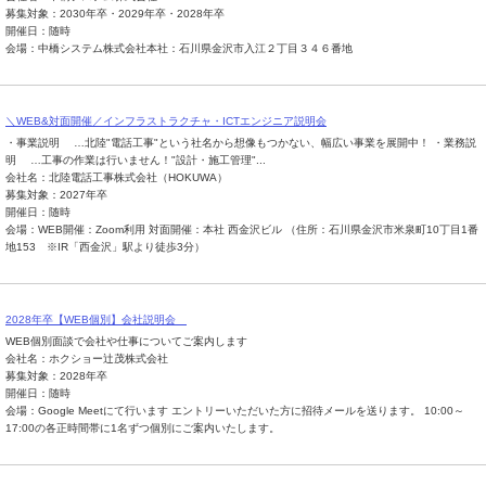
募集対象：2030年卒・2029年卒・2028年卒
開催日：随時
会場：中橋システム株式会社本社：石川県金沢市入江２丁目３４６番地
＼WEB&対面開催／インフラストラクチャ・ICTエンジニア説明会
・事業説明 …北陸"電話工事"という社名から想像もつかない、幅広い事業を展開中！ ・業務説
明 …工事の作業は行いません！"設計・施工管理"...
会社名：北陸電話工事株式会社（HOKUWA）
募集対象：2027年卒
開催日：随時
会場：WEB開催：Zoom利用 対面開催：本社 西金沢ビル （住所：石川県金沢市米泉町10丁目1番
地153 ※IR「西金沢」駅より徒歩3分）
2028年卒【WEB個別】会社説明会
WEB個別面談で会社や仕事についてご案内します
会社名：ホクショー辻茂株式会社
募集対象：2028年卒
開催日：随時
会場：Google Meetにて行います エントリーいただいた方に招待メールを送ります。 10:00～
17:00の各正時間帯に1名ずつ個別にご案内いたします。