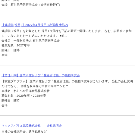
会場：石川県予防医学協会（金沢市神野町）
【健診職(巡回) 】2027年4月採用 1次選考 申込み
健診職（巡回）を対象とした 採用1次選考を下記の要領で開催いたします。 なお、説明会に参加
していない方もお申し込みいただけます。 ■対...
会社名：一般財団法人 石川県予防医学協会
募集対象：2027年卒
開催日：随時
会場：
【文理不問】企業研究および「生産管理職」の職種研究会
【実施プログラム】 企業研究および「生産管理職」の職種研究をおこないます。 当社の会社説明
だけでなく、 当社を取り巻く中食市場やコンビニ...
会社名：わらべや日洋食品株式会社
募集対象：2029年卒・2028年卒
開催日：随時
会場：
マックスバリュ北陸株式会社 会社説明会
当社の会社説明会、選考戦略など