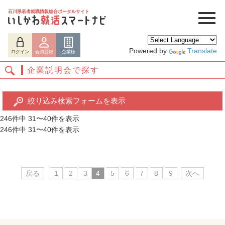
石川県若者就職情報総合ポータルサイト
Powered by
Translate
ログイン
会員登録
企業様
企業説明会で探す
絞り込み検索フォームを表示
246件中 31〜40件を表示
246件中 31〜40件を表示
ログイン
会員登録
企業様
戻る
1
2
3
4
5
6
7
8
9
次へ