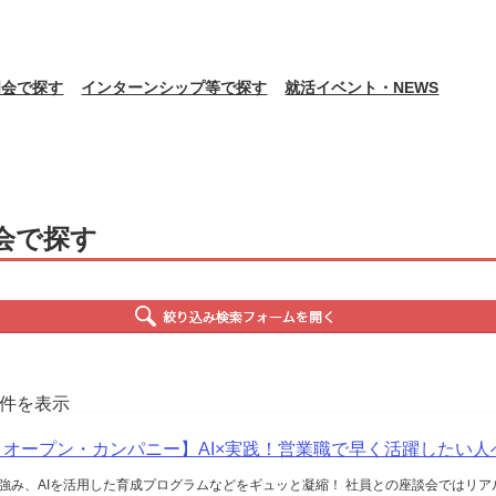
明会で探す
インターンシップ等で探す
就活イベント・NEWS
会で探す
60件を表示
｜オープン・カンパニー】AI×実践！営業職で早く活躍したい人
強み、AIを活用した育成プログラムなどをギュッと凝縮！ 社員との座談会ではリア