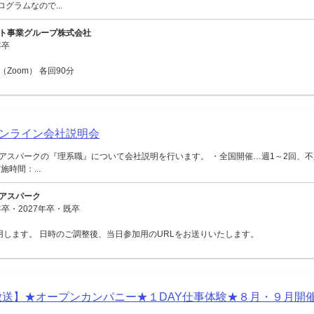
ログラムなので...
ト事業グループ株式会社
年卒
Zoom） 各回90分
ンライン会社説明会
アスパークの『理系職』について会社説明を行います。 ・全国開催…週1～2回、不
時間：...
アスパーク
年卒・2027年卒・既卒
利用します。 日時のご調整後、当日参加用のURLをお送りいたします。
放送】★オープンカンパニー★１DAY仕事体験★８月・９月開