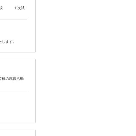
次面談 １次試
たします。
皆様の就職活動