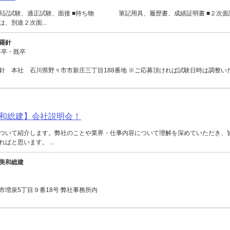
 筆記試験、適正試験、面接 ■持ち物 筆記用具、履歴書、成績証明書 ■２
、別途２次面...
羅針
年卒・既卒
針 本社 石川県野々市市新庄三丁目188番地 ※ご応募頂ければ試験日時は調整い
和総建】会社説明会！
ついて紹介します。弊社のことや業界・仕事内容について理解を深めていただき、
ばと思います。 ...
美和総建
市増泉5丁目９番18号 弊社事務所内