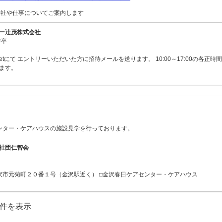
会社や仕事についてご案内します
ー辻茂株式会社
年卒
Meetにて エントリーいただいた方に招待メールを送ります。 10:00～17:00の各正
ます。
ンター・ケアハウスの施設見学を行っております。
社団仁智会
沢市元菊町２０番１号（金沢駅近く） □金沢春日ケアセンター・ケアハウス
60件を表示