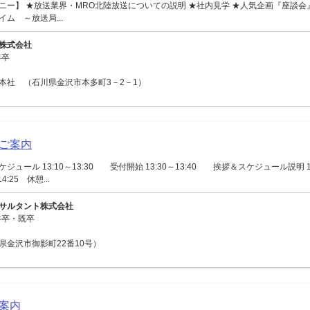
ニー】 ★放送業界・MRO北陸放送についての説明 ★社内見学 ★人気企画『座談
ム ～放送局...
株式会社
年卒
本社 （石川県金沢市本多町3－2－1）
ご案内
ュール 13:10～13:30 受付開始 13:30～13:40 挨拶＆スケジュール説明 13
4:25 休憩...
サルタント株式会社
年卒・既卒
県金沢市御影町22番10号）
案内