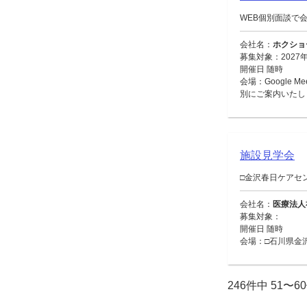
WEB個別面談で
会社名：
ホクショ
募集対象：2027
開催日 随時
会場：Google 
別にご案内いたし
施設見学会
□金沢春日ケアセ
会社名：
医療法人
募集対象：
開催日 随時
会場：□石川県金
246件中 51〜