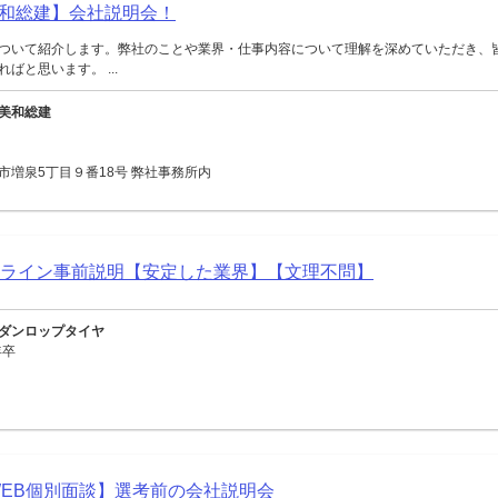
和総建】会社説明会！
ついて紹介します。弊社のことや業界・仕事内容について理解を深めていただき、
ばと思います。 ...
美和総建
市増泉5丁目９番18号 弊社事務所内
ンライン事前説明【安定した業界】【文理不問】
ダンロップタイヤ
年卒
【WEB個別面談】選考前の会社説明会