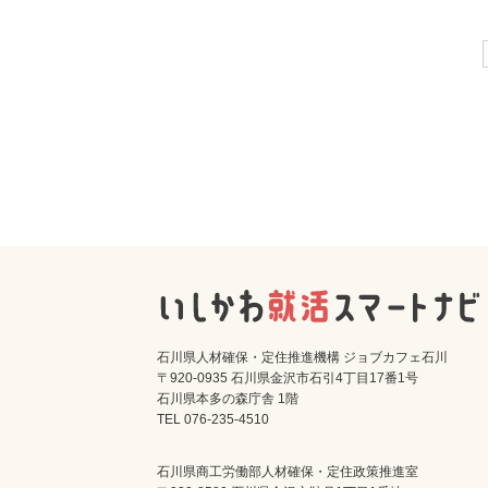
石川県人材確保・定住推進機構 ジョブカフェ石川
〒920-0935 石川県金沢市石引4丁目17番1号
石川県本多の森庁舎 1階
TEL 076-235-4510
石川県商工労働部人材確保・定住政策推進室