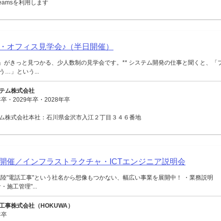
 Teamsを利用します
・オフィス見学会♪（半日開催）
ジ」がきっと見つかる、少人数制の見学会です。** システム開発の仕事と聞くと、「
…」という...
テム株式会社
卒・2029年卒・2028年卒
ム株式会社本社：石川県金沢市入江２丁目３４６番地
面開催／インフラストラクチャ・ICTエンジニア説明会
陸"電話工事"という社名から想像もつかない、幅広い事業を展開中！ ・業務説明
施工管理"...
工事株式会社（HOKUWA）
年卒