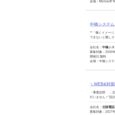
会場：Microsoft
中橋システム
**「働くイメー
できないと難しそう
会社名：
中橋シス
募集対象：2030年
開催日 随時
会場：中橋システ
＼WEB&対
・事業説明 …北
行いません！"設計・
会社名：
北陸電話
募集対象：2027