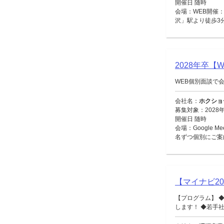
開催日 随時
会場：WEB開催：
沢」駅より徒歩3
2028年卒
WEB個別面談で
会社名：
ホクショ
募集対象：2028
開催日 随時
会場：Google 
名ずつ個別にご案
【マイナビ2
【プログラム】 
します！ ◆若手社員