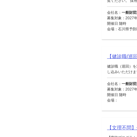
覧ください。 採用
会社名：
一般財団
募集対象：2027
開催日 随時
会場：石川県予防
【健診職(巡回
健診職（巡回）を
し込みいただけます。
会社名：
一般財団
募集対象：2027
開催日 随時
会場：
【文理不問】