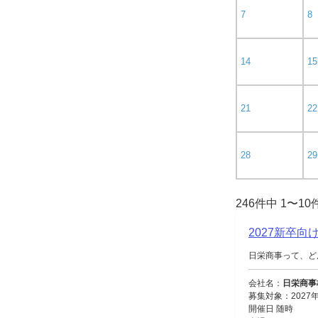
7
8
14
15
21
22
28
29
246件中 1〜1
2027新卒
日栄商事って、ど
会社名：
日栄商事
募集対象：2027
開催日 随時