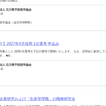
試験の詳細は...
法人 石川県予防医学協会
年卒
医学協会（金沢市神野町）
) 】2027年4月採用 1次選考 申込み
対象とした 採用1次選考を下記の要領で開催いたします。 なお、説明会に参加して
 ■対...
法人 石川県予防医学協会
年卒
企業研究および「生産管理職」の職種研究会