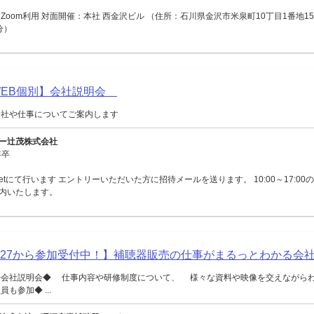
Zoom利用 対面開催：本社 西金沢ビル （住所：石川県金沢市米泉町10丁目1番地15
分）
【WEB個別】会社説明会
会社や仕事についてご案内します
ー辻茂株式会社
年卒
Meetにて行います エントリーいただいた方に招待メールを送ります。 10:00～17:0
内いたします。
027から参加受付中！】補聴器販売の仕事がまるっとわかる会
◆会社説明会◆ 仕事内容や研修制度について、 様々な資料や映像を交えながら
も参加◆ ...