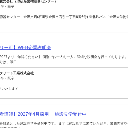
株式会社（理研産業補聴器センター）
年卒・既卒
聴器センター 金沢支店(石川県金沢市石引一丁目8番6号) ※北鉄バス「金沢大学附
リー可】WEB企業説明会
2027よりご確認ください】 個別でお一人お一人に詳細な説明会を行っております。
は、即日...
クリート工業株式会社
年卒・既卒
用いたします
看護師】2027年4月採用 施設見学受付中
を対象とした施設見学を受付中です。 まずは施設見学に来ていただき、業務内容や