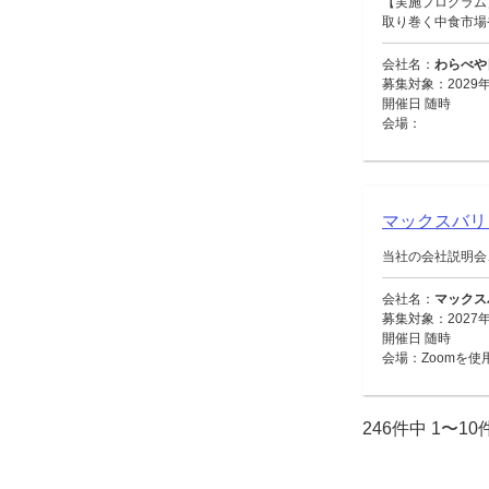
【実施プログラム
取り巻く中食市場や
会社名：
わらべや
募集対象：2029年
開催日 随時
会場：
マックスバ
当社の会社説明会
会社名：
マックス
募集対象：2027
開催日 随時
会場：Zoomを使
246件中 1〜1