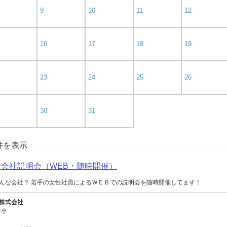
9
10
11
12
16
17
18
19
23
24
25
26
30
31
0件を表示
向け会社説明会（WEB・随時開催）
んな会社？ 若手の女性社員によるＷＥＢでの説明会を随時開催してます！
株式会社
年卒