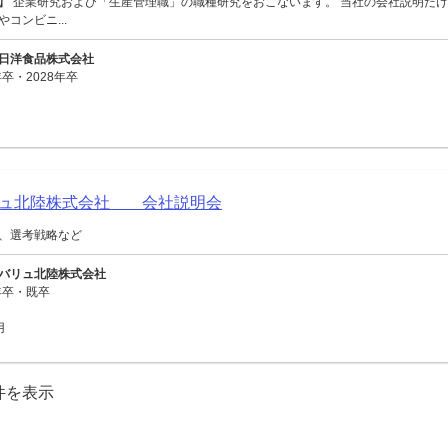
】 企業研究および「生産管理職」の職種研究をおこないます。 当社の会社説明だけ
コンビニ...
日洋食品株式会社
卒・2028年卒
リュ北陸株式会社 会社説明会
、選考戦略など
バリュ北陸株式会社
年卒・既卒
用
0件を表示