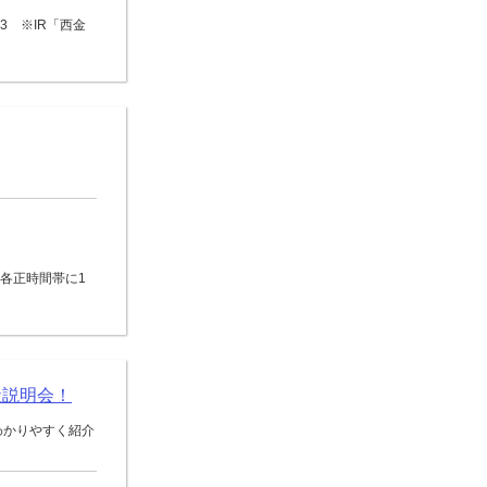
3 ※IR「西金
0の各正時間帯に1
社説明会！
わかりやすく紹介