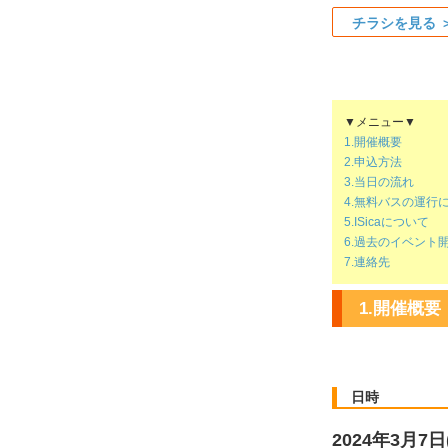
チラシを見る
▼メニュー▼
1.開催概要
2.申込方法
3.当日の流れ
4.無料バスの運行
5.ISicaについて
6.過去のイベント
7.連絡先
1.開催概要
日時
2024年3月7