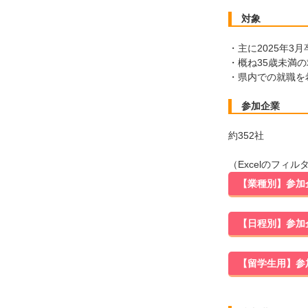
対象
・主に2025年3
・概ね35歳未満の
・県内での就職を
参加企業
約352社
（Excelのフ
【業種別】参加企
【日程別】参加企
【留学生用】参加