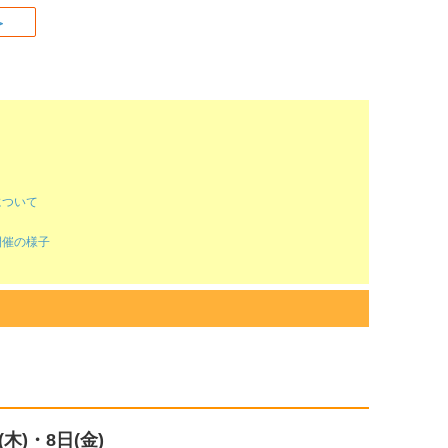
 ＞
について
開催の様子
日(木)・8日(金)