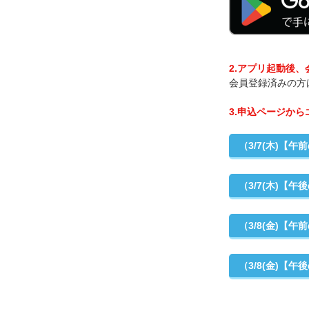
2.アプリ起動後
会員登録済みの方
3.申込ページか
（3/7(木)【
（3/7(木)【
（3/8(金)【
（3/8(金)【