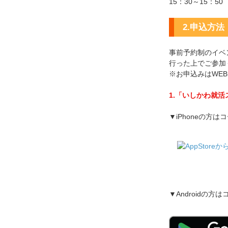
15：30～15：5
2.申込方法
事前予約制のイベ
行った上でご参加
※お申込みはWE
1.「いしかわ就
▼iPhoneの方は
▼Androidの方は