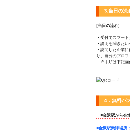
3.当日の流
[当日の流れ]
・受付でスマート
・説明を聞きたい
・訪問した企業に
り、自分のプロフ
※手順は下記画
4．無料バ
■金沢駅から会
■金沢駅乗降場所