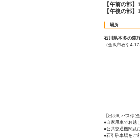
【午前の部】10
【午後の部】14
場所
石川県本多の森庁
（金沢市石引4-17
【出羽町バス停(
●自家用車でお越
●公共交通機関及
●石引駐車場をご