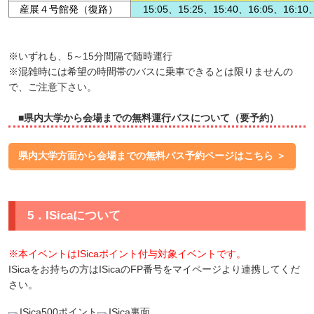
産展４号館発（復路）
15:05、15:25、15:40、16:05、16:10
※いずれも、5～15分間隔で随時運行
※混雑時には希望の時間帯のバスに乗車できるとは限りませんの
で、ご注意下さい。
■県内大学から会場までの無料運行バスについて（要予約）
県内大学方面から会場までの無料バス予約ページはこちら ＞
5．ISicaについて
※本イベントはISicaポイント付与対象イベントです。
ISicaをお持ちの方はISicaのFP番号をマイページより連携してくだ
さい。