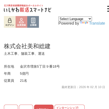
石川県若者就職情報総合ポータルサイト
Powered by
Translate
ログイン
会員登録
企業様
株式会社美和総建
土木工事、舗装工事、運送
所在地
金沢市増泉5丁目９番18号
年商
5億円
従業員
21名
ログイン
会員登録
企業様
最終更新日：2026 年 02 月 10 日
インターンシップ/