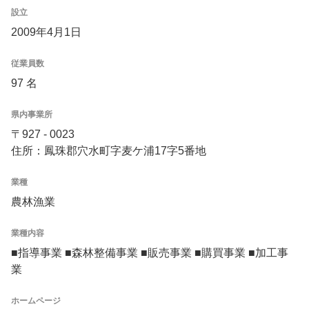
設立
2009年4月1日
従業員数
97 名
県内事業所
〒927 - 0023
住所：鳳珠郡穴水町字麦ケ浦17字5番地
業種
農林漁業
業種内容
■指導事業 ■森林整備事業 ■販売事業 ■購買事業 ■加工事
業
ホームページ