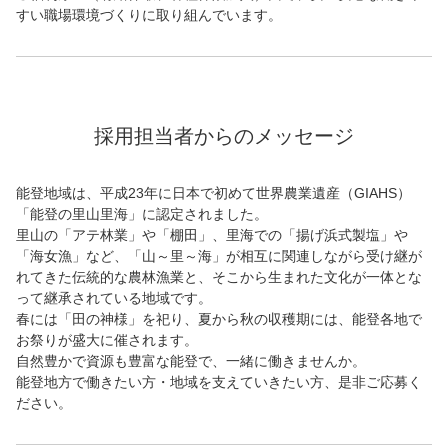
すい職場環境づくりに取り組んでいます。
採用担当者からのメッセージ
能登地域は、平成23年に日本で初めて世界農業遺産（GIAHS）
「能登の里山里海」に認定されました。
里山の「アテ林業」や「棚田」、里海での「揚げ浜式製塩」や
「海女漁」など、「山～里～海」が相互に関連しながら受け継が
れてきた伝統的な農林漁業と、そこから生まれた文化が一体とな
って継承されている地域です。
春には「田の神様」を祀り、夏から秋の収穫期には、能登各地で
お祭りが盛大に催されます。
自然豊かで資源も豊富な能登で、一緒に働きませんか。
能登地方で働きたい方・地域を支えていきたい方、是非ご応募く
ださい。