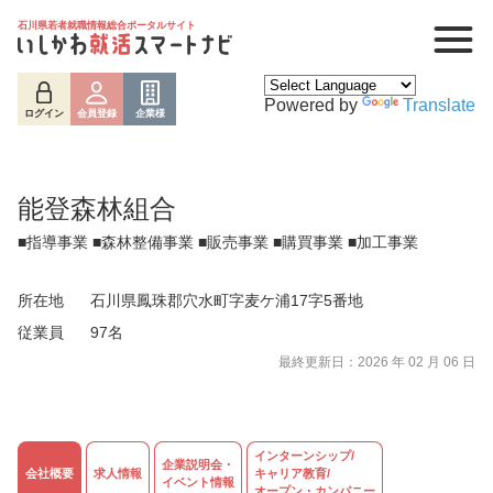
石川県若者就職情報総合ポータルサイト
Powered by
Translate
ログイン
会員登録
企業様
能登森林組合
■指導事業 ■森林整備事業 ■販売事業 ■購買事業 ■加工事業
所在地
石川県鳳珠郡穴水町字麦ケ浦17字5番地
従業員
97名
最終更新日：2026 年 02 月 06 日
ログイン
会員登録
企業様
インターンシップ/
企業説明会・
会社概要
求人情報
キャリア教育/
イベント情報
オープン・カンパニー