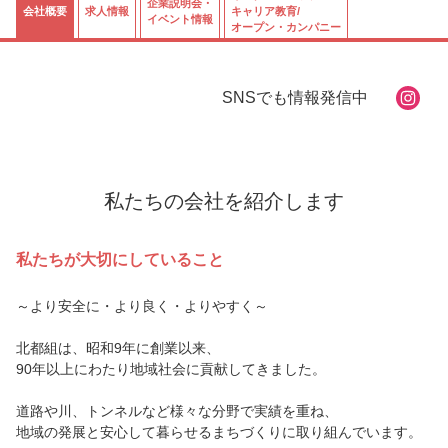
ログイン
会員登録
企業様
企業説明会・
会社概要
求人情報
キャリア教育/
イベント情報
オープン・カンパニー
SNSでも情報発信中
私たちの会社を紹介します
私たちが大切にしていること
～より安全に・より良く・よりやすく～
北都組は、昭和9年に創業以来、
90年以上にわたり地域社会に貢献してきました。
道路や川、トンネルなど様々な分野で実績を重ね、
地域の発展と安心して暮らせるまちづくりに取り組んでいます。