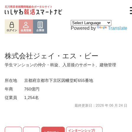
石川県若者就職情報総合ポータルサイト
Powered by
Translate
ログイン
会員登録
企業様
株式会社ジェイ・エス・ビー
学生マンションの仲介・斡旋、入居後のサポート、建物管理
所在地
京都府京都市下京区因幡堂町655番地
年商
760億円
従業員
1,254名
ログイン
会員登録
企業様
最終更新日：2026 年 06 月 24 日
インターンシップ/