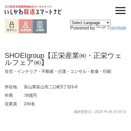
石川県若者就職情報総合ポータルサイト
Powered by
Translate
ログイン
会員登録
企業様
SHOEIgroup【正栄産業㈱・正栄ウェ
ルフェア㈱】
住宅・インテリア・不動産・介護・コンサル・飲食・印刷
所在地
富山県富山市二口町5丁目9-8
年商
78億円
従業員
230名
最終更新日：2026 年 06 月 05 日
ログイン
会員登録
企業様