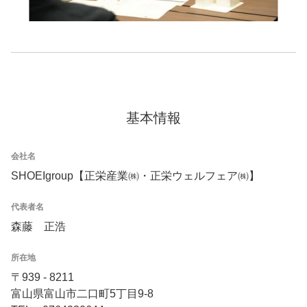
基本情報
会社名
SHOEIgroup【正栄産業㈱・正栄ウェルフェア㈱】
代表者名
森藤 正浩
所在地
〒939 - 8211
富山県富山市二口町5丁目9-8