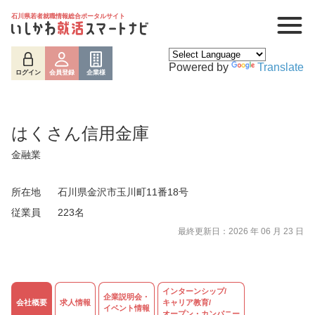
石川県若者就職情報総合ポータルサイト
Powered by
Translate
ログイン
会員登録
企業様
はくさん信用金庫
金融業
所在地
石川県金沢市玉川町11番18号
従業員
223名
最終更新日：2026 年 06 月 23 日
インターンシップ/
企業説明会・
会社概要
求人情報
キャリア教育/
イベント情報
ログイン
会員登録
企業様
オープン・カンパニー