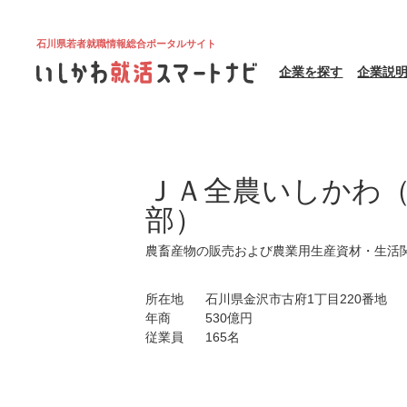
石川県若者就職情報総合ポータルサイト
企業を探す
企業説
ＪＡ全農いしかわ
部）
農畜産物の販売および農業用生産資材・生活
所在地
石川県金沢市古府1丁目220番地
年商
530億円
従業員
165名