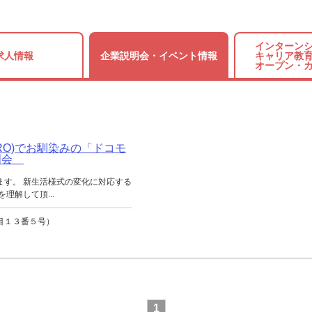
インターンシ
求人情報
企業説明会・
イベント情報
キャリア教育
オープン・
RO)でお馴染みの「ドコモ
説明会
ます。 新生活様式の変化に対応する
理解して頂...
目１３番５号）
1