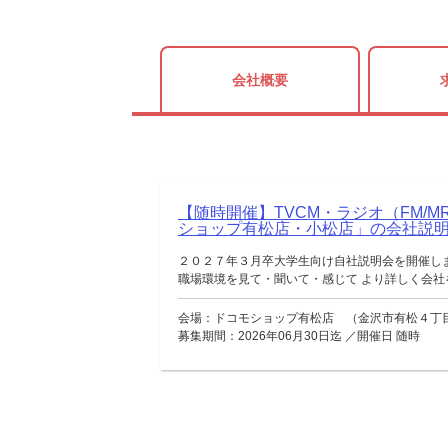
会社概要
【随時開催】TVCM・ラジオ（FM/M
ショップ有松店・小松店」の会社
２０２７年３月卒大学生向け自社説明会を開催し
職場環境を見て・聞いて・感じて より詳しく会社を
会場：ドコモショップ有松店 （金沢市有松４丁
募集期間：2026年06月30日迄 ／開催日 随時