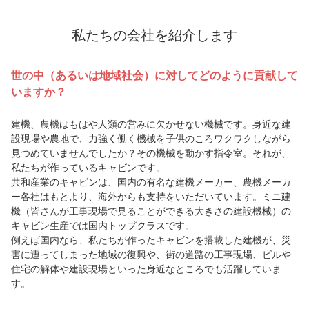
私たちの会社を紹介します
世の中（あるいは地域社会）に対してどのように貢献して
いますか？
建機、農機はもはや人類の営みに欠かせない機械です。身近な建
設現場や農地で、力強く働く機械を子供のころワクワクしながら
見つめていませんでしたか？その機械を動かす指令室。それが、
私たちが作っているキャビンです。
共和産業のキャビンは、国内の有名な建機メーカー、農機メーカ
ー各社はもとより、海外からも支持をいただいています。ミニ建
機（皆さんが工事現場で見ることができる大きさの建設機械）の
キャビン生産では国内トップクラスです。
例えば国内なら、私たちが作ったキャビンを搭載した建機が、災
害に遭ってしまった地域の復興や、街の道路の工事現場、ビルや
住宅の解体や建設現場といった身近なところでも活躍していま
す。