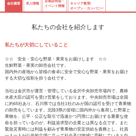
企業説明会・
会社概要
求人情報
キャリア教育/
イベント情報
オープン・カンパニー
私たちの会社を紹介します
私たちが大切にしていること
☆☆ 安全・安心な野菜・果実をお届けします ☆☆
生鮮野菜・果実の卸売会社です。
国内外の産地から皆様の食卓に安全で安心な野菜・果実をお届け
する大切な役割を担う会社です。
当社は金沢市が運営・管理している金沢中央卸売市場内で、農林
水産大臣の認可を受け営業をしております。中央卸売市場は全国
に約65社あり、石川県では当社1社のみが国の認可を受けて青果物
の卸売をしています。北陸3県の皆様に国内外から集荷した野菜と
果物を、公平・公正な取引で迅速かつ円滑にお届けする重要な使
命を担っているのが、利益追求型の企業とは異なる点です。また
緊急災害時には利益を顧みず青果物の安定供給を責務とし、社員
一人一人が公共的立場に立って社会及び地域に貢献していると自