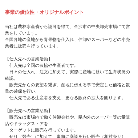
事業の優位性・オリジナルポイント
当社は農林水産省から認可を得て、金沢市の中央卸売市場にて営
業をしています。
全国各地の産地から青果物を仕入れ、仲卸やスーパーなどの小売
業者に販売を行っています。
【仕入先への営業活動】
仕入先は全国の農協や生産者です。
日々の仕入れ、注文に加えて、実際に産地に赴いて生育状況の
確認。
販売先からの要望を繋ぎ、産地に伝える事で安定した価格と数
量の確保を行い、
仕入先である生産者を支え、更なる販路の拡大を図ります。
【販売先への営業活動】
販売先は市場内で働く仲卸会社や、県内外のスーパー等の量販
店やドラッグストアを
ターゲットに販売を行っています。
せり（競売）に加えて、事前に商談を行い販売（相対売り）