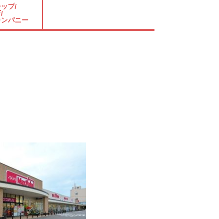
ップ/
/
カンパニー