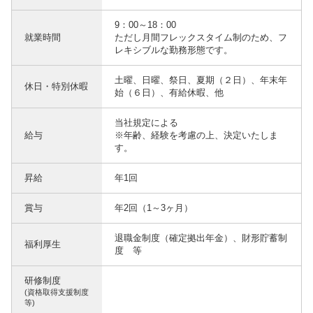
9：00～18：00
就業時間
ただし月間フレックスタイム制のため、フ
レキシブルな勤務形態です。
土曜、日曜、祭日、夏期（２日）、年末年
休日・特別休暇
始（６日）、有給休暇、他
当社規定による
給与
※年齢、経験を考慮の上、決定いたしま
す。
昇給
年1回
賞与
年2回（1～3ヶ月）
退職金制度（確定拠出年金）、財形貯蓄制
福利厚生
度 等
研修制度
(資格取得支援制度
等)