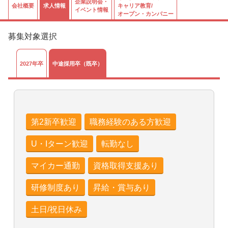
企業説明会・
会社概要
求人情報
キャリア教育/
イベント情報
オープン・カンパニー
募集対象選択
2027年卒
中途採用卒（既卒）
第2新卒歓迎
職務経験のある方歓迎
U・Iターン歓迎
転勤なし
マイカー通勤
資格取得支援あり
研修制度あり
昇給・賞与あり
土日/祝日休み